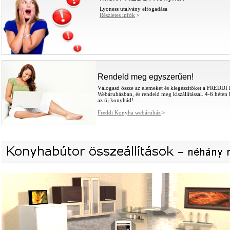
Lyoness utalvány elfogadása
Részletes infók
>
Rendeld meg egyszerűen!
Válogasd össze az elemeket és kiegészítőket a FREDD
Webáruházban, és rendeld meg kiszállítással. 4-6 héten 
az új konyhád!
Freddi Konyha webáruház
>