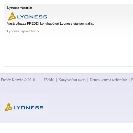
Lyoness vásárlás
Vásárolhatsz FREDDI konyhabútort Lyoness utalvánnyal is.
Lyoness tájékoztató
>
Freddy Konyha © 2010
Főoldal
|
Konyhabútor akció
|
Elemes konyha webáruház
|
E