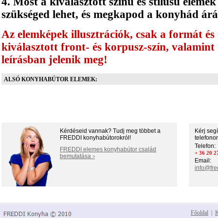
4. Most a kiválasztott színű és stílusú eleme
szükséged lehet, és megkapod a konyhád árá
Az elemképek illusztrációk, csak a formát és
kiválasztott front- és korpusz-szín, valamin
leírásban jelenik meg!
ALSÓ KONYHABÚTOR ELEMEK:
Kérdéseid vannak? Tudj meg többet a
Kérj segí
FREDDI konyhabútorokról!
telefono
Telefon:
FREDDI elemes konyhabútor család
+ 36 20 2
bemutatása
>
Email:
info@fre
Főoldal
|
K