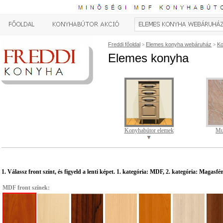
Freddi főoldal
Elemes konyha webáruház
Ko
>
>
Elemes konyha
Konyhabútor elemek
Mu
1. Válassz front színt, és figyeld a lenti képet. 1. kategória: MDF, 2. kategória: Magasfé
MDF front színek: